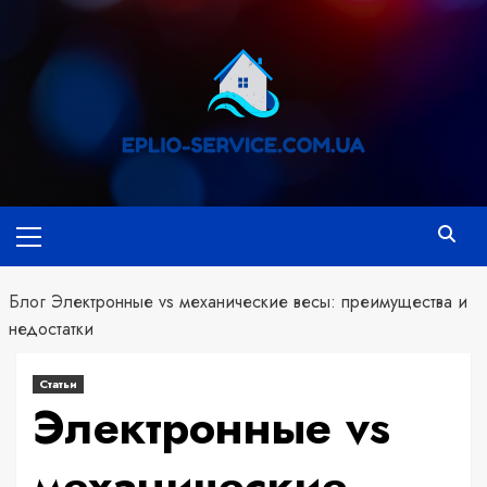
Перейти
к
содержимому
Основное
меню
Блог
Электронные vs механические весы: преимущества и
недостатки
Статьи
Электронные vs
механические