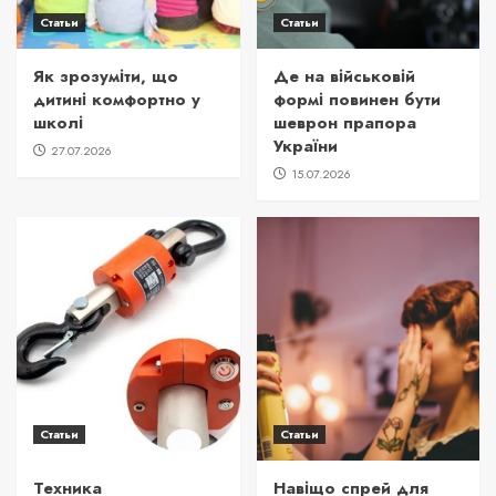
Статьи
Статьи
Як зрозуміти, що
Де на військовій
дитині комфортно у
формі повинен бути
школі
шеврон прапора
України
27.07.2026
15.07.2026
Статьи
Статьи
Техника
Навіщо спрей для