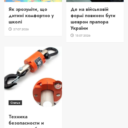
Як зрозуміти, що
Де на військовій
дитині комфортно у
формі повинен бути
школі
шеврон прапора
України
27.07.2026
15.07.2026
Статьи
Техника
безопасности и