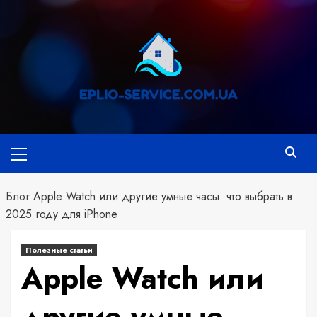
Перейти
к
содержимому
Основное
меню
Блог
Apple Watch или другие умные часы: что выбрать в
2025 году для iPhone
Полезные статьи
Apple Watch или
другие умные