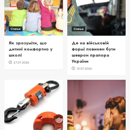
Статьи
Статьи
Як зрозуміти, що
Де на військовій
дитині комфортно у
формі повинен бути
школі
шеврон прапора
України
27.07.2026
15.07.2026