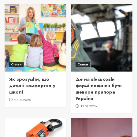
Статьи
Статьи
Як зрозуміти, що
Де на військовій
дитині комфортно у
формі повинен бути
школі
шеврон прапора
України
27.07.2026
15.07.2026