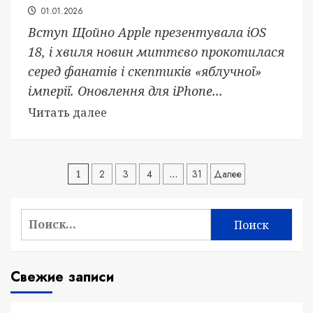
01.01.2026
Вступ Щойно Apple презентувала iOS
18, і хвиля новин миттєво прокотилася
серед фанатів і скептиків «яблучної»
імперії. Оновлення для iPhone...
Читать далее
Навигация
1
2
3
4
…
31
Далее
по
Найти:
записям
Свежие записи