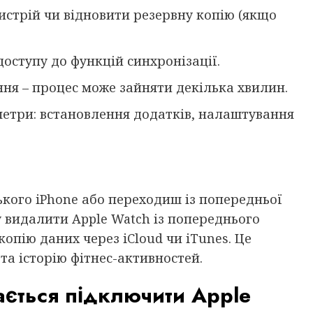
истрій чи відновити резервну копію (якщо
доступу до функцій синхронізації.
я – процес може зайняти декілька хвилин.
етри: встановлення додатків, налаштування
кого iPhone або переходиш із попередньої
у видалити Apple Watch із попереднього
опію даних через iCloud чи iTunes. Це
та історію фітнес-активностей.
ється підключити Apple