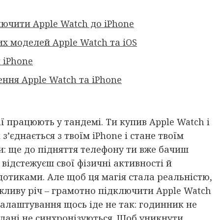
лючити Apple Watch до iPhone
х моделей Apple Watch та iOS
 iPhone
ння Apple Watch та iPhone
ї працюють у тандемі. Ти купив Apple Watch і
’єднається з твоїм iPhone і стане твоїм
ви: ще до підняття телефону ти вже бачиш
відстежуєш свої фізичні активності й
отиками. Але щоб ця магія стала реальністю,
жливу річ – грамотно підключити Apple Watch
 налаштування щось іде не так: годинник не
 дані не синхронізуються. Щоб уникнути