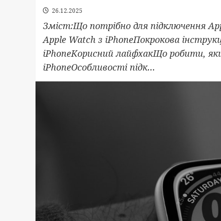
26.12.2025
Зміст:Що потрібно для підключення App
Apple Watch з iPhoneПокрокова інструкц
iPhoneКорисний лайфхакЩо робити, якщ
iPhoneОсобливості підк…