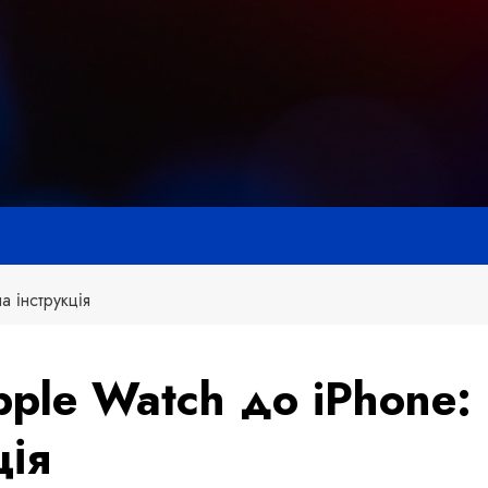
а інструкція
ple Watch до iPhone:
ція