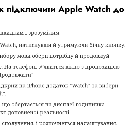
як підключити Apple Watch до
 швидким і зрозумілим:
 Watch, натиснувши й утримуючи бічну кнопку.
вибору мови обери потрібну й продовжуй.
. На телефоні з\’явиться вікно з пропозицією
Продовжити”.
ідкрий на iPhone додаток “Watch” та вибери
h”.
 що обертається на дисплеї годинника –
кт доповненої реальності.
е сполучення, і розпочнеться налаштування.