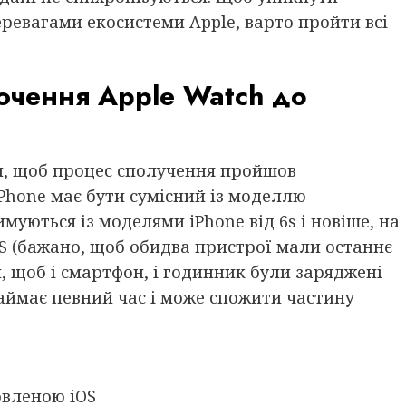
ревагами екосистеми Apple, варто пройти всі
ючення Apple Watch до
и, щоб процес сполучення пройшов
Phone має бути сумісний із моделлю
муються із моделями iPhone від 6s і новіше, на
OS (бажано, щоб обидва пристрої мали останнє
й, щоб і смартфон, і годинник були заряджені
аймає певний час і може спожити частину
овленою iOS