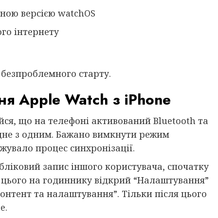
дною версією watchOS
ого інтернету
а безпроблемного старту.
ня Apple Watch з iPhone
я, що на телефоні активований Bluetooth та
дне з одним. Бажано вимкнути режим
жувало процес синхронізації.
бліковий запис іншого користувача, спочатку
 цього на годиннику відкрий “Налаштування”
онтент та налаштування”. Тільки після цього
e.