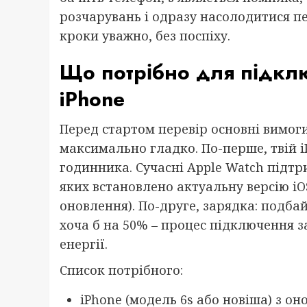
розчарувань і одразу насолодитися пе
кроки уважно, без поспіху.
Що потрібно для підкл
iPhone
Перед стартом перевір основні вимог
максимально гладко. По-перше, твій i
годинника. Сучасні Apple Watch підтри
яких встановлено актуальну версію i
оновлення). По-друге, зарядка: подба
хоча б на 50% – процес підключення з
енергії.
Список потрібного:
iPhone (модель 6s або новіша) з он