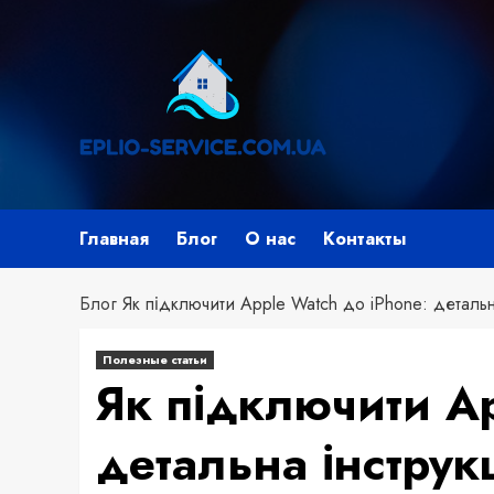
Перейти
к
содержимому
Главная
Блог
О нас
Контакты
Блог
Як підключити Apple Watch до iPhone: детальн
Полезные статьи
Як підключити Ap
детальна інструк