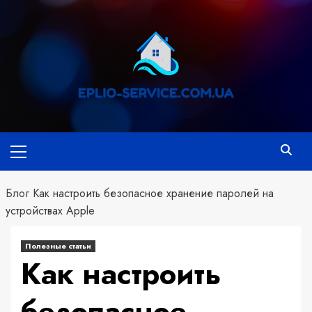
Перейти
к
содержимому
Основное
меню
Блог
Как настроить безопасное хранение паролей на
устройствах Apple
Полезные статьи
Как настроить
безопасное