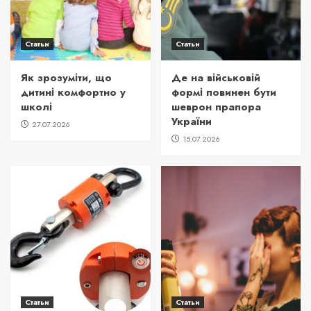
Статьи
Статьи
Як зрозуміти, що
Де на військовій
дитині комфортно у
формі повинен бути
школі
шеврон прапора
України
27.07.2026
15.07.2026
Статьи
Статьи