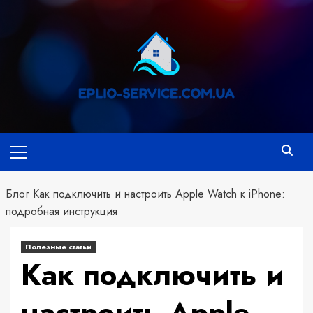
Перейти
к
содержимому
Основное
меню
Блог
Как подключить и настроить Apple Watch к iPhone:
подробная инструкция
Полезные статьи
Как подключить и
настроить Apple