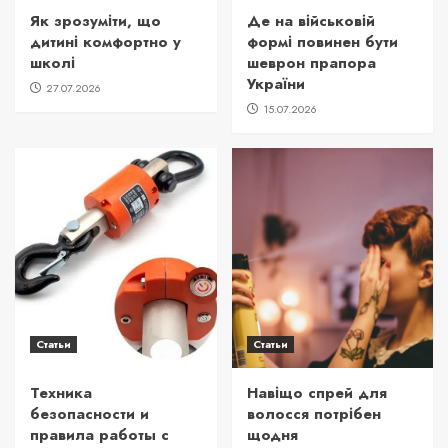
Як зрозуміти, що
Де на військовій
дитині комфортно у
формі повинен бути
школі
шеврон прапора
України
27.07.2026
15.07.2026
Статьи
Статьи
Техника
Навіщо спрей для
безопасности и
волосся потрібен
правила работы с
щодня