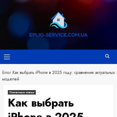
Перейти
к
содержимому
Основное
меню
Блог
Как выбрать iPhone в 2025 году: сравнение актуальных
моделей
Полезные статьи
Как выбрать
iPhone в 2025