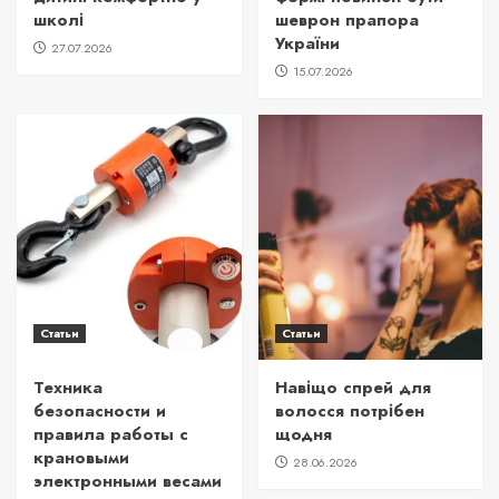
школі
шеврон прапора
України
27.07.2026
15.07.2026
Статьи
Статьи
Техника
Навіщо спрей для
безопасности и
волосся потрібен
правила работы с
щодня
крановыми
28.06.2026
электронными весами