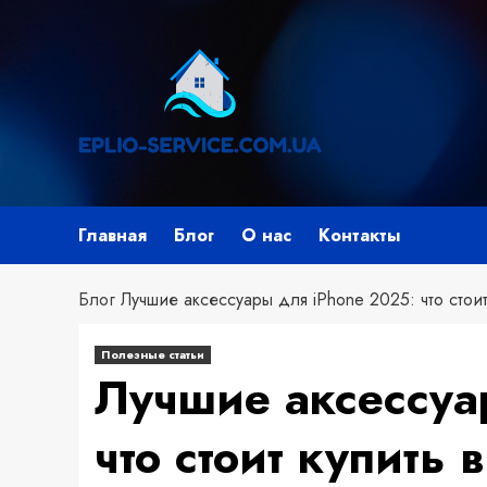
Перейти
к
содержимому
Главная
Блог
О нас
Контакты
Блог
Лучшие аксессуары для iPhone 2025: что стоит
Полезные статьи
Лучшие аксессуа
что стоит купить в