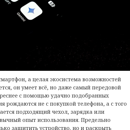
смартфон, а целая экосистема возможностей
ется, он умеет всё, но даже самый передовой
ереснее с помощью удачно подобранных
я рождаются не с покупкой телефона, а с того
вается подходящий чехол, зарядка или
вычный опыт использования. Предельно
ько защитить устройство, но и раскрыть