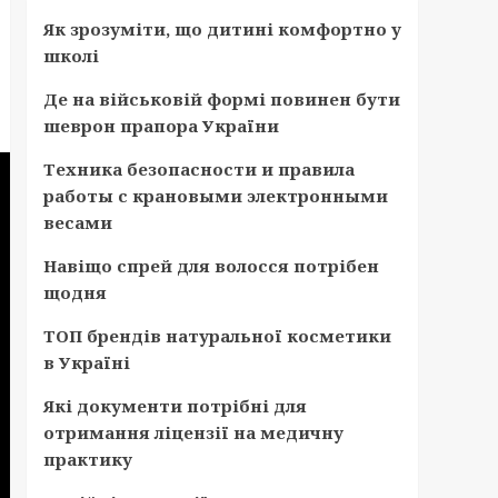
Як зрозуміти, що дитині комфортно у
школі
Де на військовій формі повинен бути
шеврон прапора України
Техника безопасности и правила
работы с крановыми электронными
весами
Навіщо спрей для волосся потрібен
щодня
ТОП брендів натуральної косметики
в Україні
Які документи потрібні для
отримання ліцензії на медичну
практику