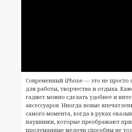
Современный iPhone — это не просто 
для работы, творчества и отдыха. Каж
гаджет можно сделать удобнее и инт
аксессуаров. Иногда новые впечатлени
самого момента, когда в руках оказы
наушники, которые преображают при
продуманные мелочи способны не тол