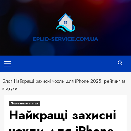
Перейти
к
содержимому
Основное
меню
Блог
Найкращі захисні чохли для iPhone 2025: рейтинг та
відгуки
Полезные статьи
Найкращі захисні
чохли для iPhone