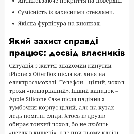
Антиковзаюче покриття на поверхні.
Сумісність із захисними стеклами.
Якісна фурнітура на кнопках.
Який захист справді
працює: досвід власників
Ситуація з життя: знайомий кинутий
iPhone з OtterBox після катання на
електросамокаті. Телефон – цілий, чохол
трохи «пошарпаний». Інший випадок –
Apple Silicone Case після падіння з
тумбочки: корпус цілий, але на кутах –
ледь помітні сліди. Хтось із друзів
обирає тонкий чохол, бо не любить
«цеглу в кишені», але при цьому клеїть