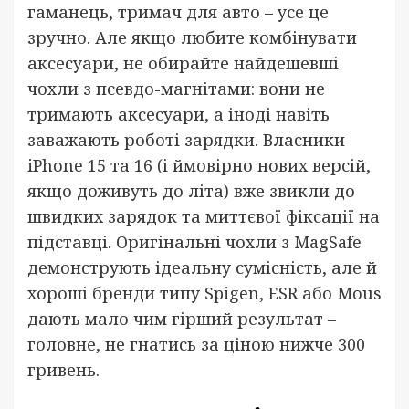
гаманець, тримач для авто – усе це
зручно. Але якщо любите комбінувати
аксесуари, не обирайте найдешевші
чохли з псевдо-магнітами: вони не
тримають аксесуари, а іноді навіть
заважають роботі зарядки. Власники
iPhone 15 та 16 (і ймовірно нових версій,
якщо доживуть до літа) вже звикли до
швидких зарядок та миттєвої фіксації на
підставці. Оригінальні чохли з MagSafe
демонструють ідеальну сумісність, але й
хороші бренди типу Spigen, ESR або Mous
дають мало чим гірший результат –
головне, не гнатись за ціною нижче 300
гривень.