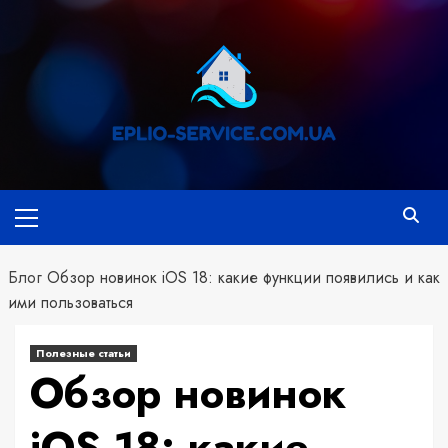
Перейти
к
содержимому
Основное
меню
Блог
Обзор новинок iOS 18: какие функции появились и как
ими пользоваться
Полезные статьи
Обзор новинок
iOS 18: какие