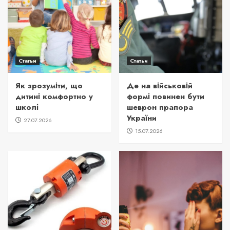
Статьи
Статьи
Як зрозуміти, що
Де на військовій
дитині комфортно у
формі повинен бути
школі
шеврон прапора
України
27.07.2026
15.07.2026