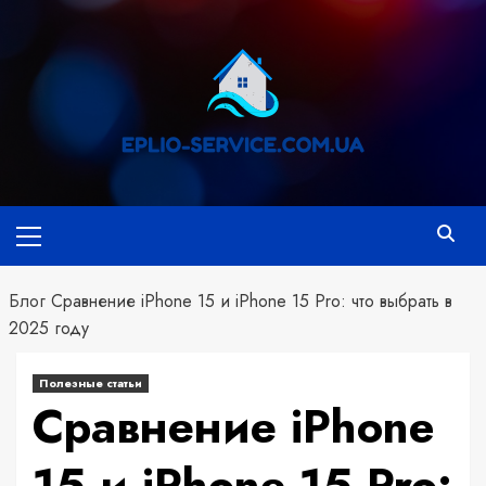
Перейти
к
содержимому
Основное
меню
Блог
Сравнение iPhone 15 и iPhone 15 Pro: что выбрать в
2025 году
Полезные статьи
Сравнение iPhone
15 и iPhone 15 Pro: