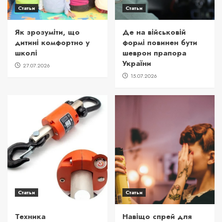
Статьи
Статьи
Як зрозуміти, що
Де на військовій
дитині комфортно у
формі повинен бути
школі
шеврон прапора
України
27.07.2026
15.07.2026
Статьи
Статьи
Техника
Навіщо спрей для