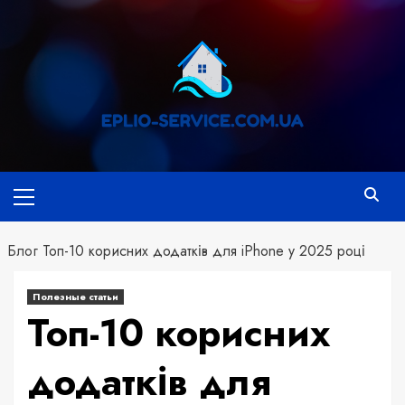
Перейти
к
содержимому
Основное
меню
Блог
Топ-10 корисних додатків для iPhone у 2025 році
Полезные статьи
Топ-10 корисних
додатків для