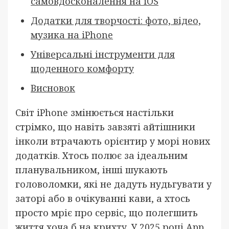
самовдосконалення на iOS
Додатки для творчості: фото, відео,
музика на iPhone
Універсальні інструменти для
щоденного комфорту
Висновок
Світ iPhone змінюється настільки
стрімко, що навіть завзяті айтішники
інколи втрачають орієнтир у морі нових
додатків. Хтось полює за ідеальним
планувальником, інші шукають
головоломки, які не дадуть нудьгувати у
заторі або в очікуванні кави, а хтось
просто мріє про сервіс, що полегшить
життя хоча б на крихту. У 2025 році App