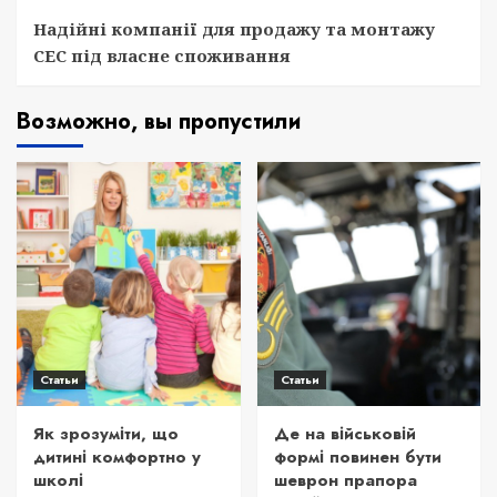
Надійні компанії для продажу та монтажу
СЕС під власне споживання
Возможно, вы пропустили
Статьи
Статьи
Як зрозуміти, що
Де на військовій
дитині комфортно у
формі повинен бути
школі
шеврон прапора