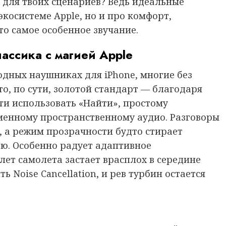
 для твоих сценариев? Ведь идеальные
экосистеме Apple, но и про комфорт,
то самое особенное звучание.
лассика с магией Apple
одных наушниках для iPhone, многие без
то, по сути, золотой стандарт — благодаря
и использовать «Найти», простому
менному пространственному аудио. Разговоры
е, а режим прозрачности будто стирает
ю. Особенно радует адаптивное
ет самолета застает врасплох в середине
 Noise Cancellation, и рев турбин остается