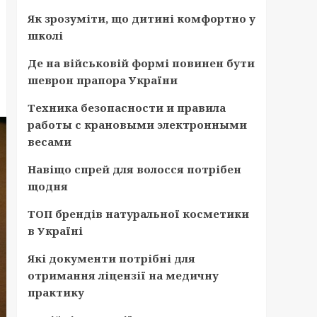
Як зрозуміти, що дитині комфортно у
школі
Де на військовій формі повинен бути
шеврон прапора України
Техника безопасности и правила
работы с крановыми электронными
весами
Навіщо спрей для волосся потрібен
щодня
ТОП брендів натуральної косметики
в Україні
Які документи потрібні для
отримання ліцензії на медичну
практику