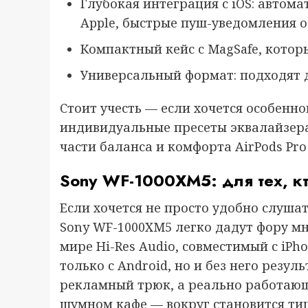
Глубокая интеграция с iOS: автом
Apple, быстрые пуш-уведомления о
Компактный кейс с MagSafe, котор
Универсальный формат: подходят д
Стоит учесть — если хочется особенно
индивидуальные пресеты эквалайзера
части баланса и комфорта AirPods Pro
Sony WF-1000XM5: для тех, кт
Если хочется не просто удобно слушат
Sony WF-1000XM5 легко дадут фору м
мире Hi-Res Audio, совместимый с iPh
только с Android, но и без него резу
рекламный трюк, а реально работающи
шумном кафе — вокруг становится ти