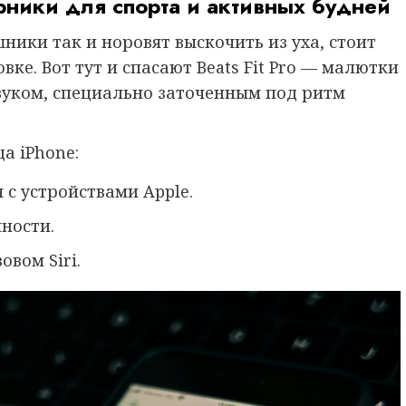
арники для спорта и активных будней
ики так и норовят выскочить из уха, стоит
вке. Вот тут и спасают Beats Fit Pro — малютки
уком, специально заточенным под ритм
ца iPhone:
 с устройствами Apple.
ности.
вом Siri.