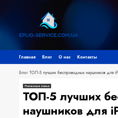
Перейти
к
содержимому
Главная
Блог
О нас
Контакты
Блог
ТОП-5 лучших беспроводных наушников для iP
Полезные статьи
ТОП-5 лучших б
наушников для i