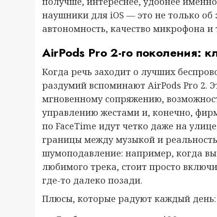
получше, интереснее, удобнее именно
наушники для iOS — это не только об 
автономность, качество микрофона и 
AirPods Pro 2-го поколения: к
Когда речь заходит о лучших беспров
раздумий вспоминают AirPods Pro 2. Э
мгновенному сопряжению, возможност
управлению жестами и, конечно, фир
по FaceTime идут четко даже на улиц
границы между музыкой и реальность
шумоподавление: например, когда выл
любимого трека, стоит просто включить
где-то далеко позади.
Плюсы, которые радуют каждый день: