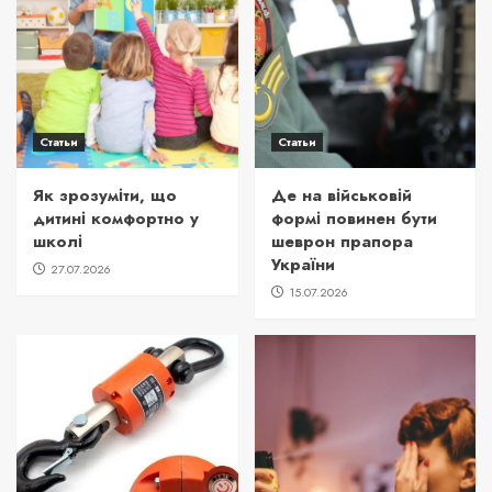
Статьи
Статьи
Як зрозуміти, що
Де на військовій
дитині комфортно у
формі повинен бути
школі
шеврон прапора
України
27.07.2026
15.07.2026